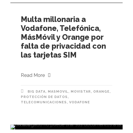
Multa millonaria a
Vodafone, Telefónica,
MásMóvil y Orange por
falta de privacidad con
las tarjetas SIM
Read More
BIG DATA
,
MASMOVIL
,
MOVISTAR
,
ORANGE
,
PROTECCIÓN DE DATOS
,
TELECOMUNICACIONES
,
VODAFONE